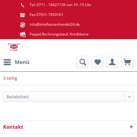
Tel: 0711 - 18427139 von 10 -15 Uhr
Fax 07031-7850161
info@briefkastenhandel24.de
Paypal,Rechnungskauf, Kreditkarte
Menü
3-teilig
Kontakt