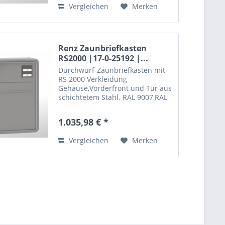
Vergleichen
Merken
Renz Zaunbriefkasten
RS2000 |17-0-25192 |...
Durchwurf-Zaunbriefkasten mit
RS 2000 Verkleidung
ütztem und pulverbe
Gehäuse,Vorderfront und Tür aus korrosionsges
schichtetem Stahl. RAL 9007,RAL
9016 oder RAL nach Wahl
Gehäuse und Tür aus korrosionsgeschütztem und
1.035,98 € *
Vergleichen
Merken