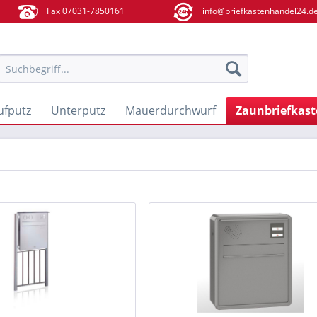
Fax 07031-7850161
info@briefkastenhandel24.d
ufputz
Unterputz
Mauerdurchwurf
Zaunbriefkas