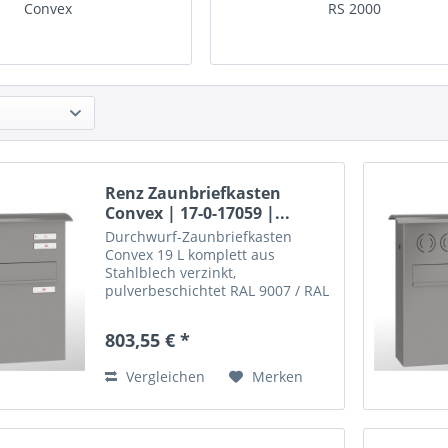
Convex
RS 2000
Renz Zaunbriefkasten
Convex | 17-0-17059 |...
Durchwurf-Zaunbriefkasten
Convex 19 L komplett aus
Stahlblech verzinkt,
pulverbeschichtet RAL 9007 / RAL
9016 oder RAL nach Wahl
mit Sprech-/Klingelkasten,
803,55 € *
jedoch ohne Gegenlautsprecher, vorgerichtet für 
übliche...
Vergleichen
Merken