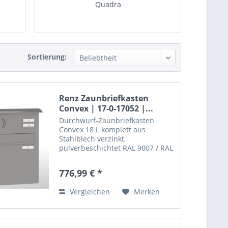
Quadra
Sortierung:
Renz Zaunbriefkasten
Convex | 17-0-17052 |...
Durchwurf-Zaunbriefkasten
Convex 18 L komplett aus
Stahlblech verzinkt,
pulverbeschichtet RAL 9007 / RAL
9016 oder RAL nach Wahl
mit Sprech-/Klingelkasten,
776,99 € *
handels
jedoch ohne Gegenlautsprecher, vorgerichtet für
übliche...
Vergleichen
Merken