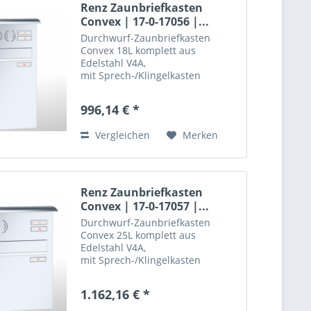
Renz Zaunbriefkasten
Convex | 17-0-17056 |...
Durchwurf-Zaunbriefkasten
Convex 18L komplett aus
Edelstahl V4A,
mit Sprech-/Klingelkasten
jedoch ohne Gegenlautsprecher, vorgerichtet fü
mit RS 50 -Schrägeinwurf, Kipptür
996,14 € *
handels
mit Öffnungsbegrenzern,...
Vergleichen
Merken
Renz Zaunbriefkasten
Convex | 17-0-17057 |...
Durchwurf-Zaunbriefkasten
Convex 25L komplett aus
Edelstahl V4A,
mit Sprech-/Klingelkasten
handelsübliche Gegenlautsprecher,
jedoch ohne Gegenlautsprecher, vorgerichtet fü
mit RS 50 -Schrägeinwurf, Kipptür
1.162,16 € *
mit Öffnungsbegrenzern,...