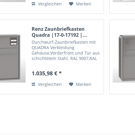
Vergleichen
Merken
Renz Zaunbriefkasten
Quadra |17-0-17192 |...
Durchwurf-Zaunbriefkasten mit
QUADRA Verkleidung
Gehäuse,Vorderfront und Tür aus korrosionsgesch
schichtetem Stahl. RAL 9007,RAL
9016 oder RAL nach Wahl
mit seitlichen Befestigungsbohrungen
1.035,98 € *
ohne Befestigungsmaterial...
Vergleichen
Merken