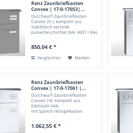
Renz Zaunbriefkasten
Convex | 17-0-17053|...
Durchwurf-Zaunbriefkasten
Convex 25 L komplett aus
Stahlblech verzinkt,
pulverbeschichtet RAL 9007 / RAL
9016 oder RAL nach Wahl
mit Sprech-/Klingelkasten,
850,04 € *
jedoch ohne Gegenlautsprecher, vorgerichtet für 
übliche...
Vergleichen
Merken
Renz Zaunbriefkasten
Convex | 17-0-17061 |...
Durchwurf-Zaunbriefkasten
Convex 19L komplett aus
Edelstahl V4A,
mit Sprech-/Klingelkasten
jedoch ohne Gegenlautsprecher, vorgerichtet für 
mit RS 50 -Schrägeinwurf, Kipptür
1.062,55 € *
mit Öffnungsbegrenzern,...