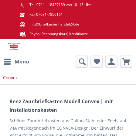
Tel: 0711 - 18427139 von 10 -15 Uhr
Fax 07031-7850161
info@briefkastenhandel24.de
Paypal,Rechnungskauf, Kreditkarte
Menü
Convex
Renz Zaunbriefkasten Modell Convex | mit
Installationskasten
Schöner Zaunbriefkasten aus Galfan-Stahl oder Edelstahl
V4A mit Regendach im CONVEX-Design. Der Einwurf der
Post erfolgt von vorne, die Entnahme von hinten. Das