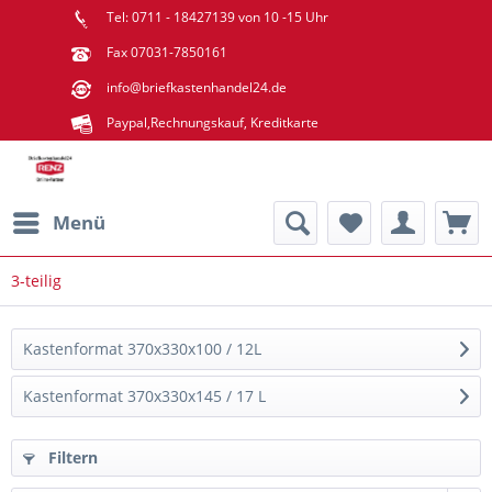
Tel: 0711 - 18427139 von 10 -15 Uhr
Fax 07031-7850161
info@briefkastenhandel24.de
Paypal,Rechnungskauf, Kreditkarte
Menü
3-teilig
Kastenformat 370x330x100 / 12L
Kastenformat 370x330x145 / 17 L
Filtern