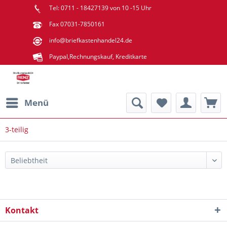
Tel: 0711 - 18427139 von 10 -15 Uhr
Fax 07031-7850161
info@briefkastenhandel24.de
Paypal,Rechnungskauf, Kreditkarte
Menü
3-teilig
Kontakt