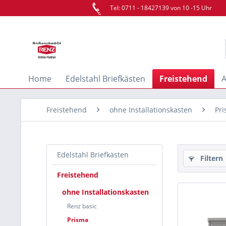
Tel: 0711 - 18427139 von 10 -15 Uhr
Home
Edelstahl Briefkästen
Freistehend
A
Freistehend
ohne Installationskasten
Pr
Edelstahl Briefkästen
Filtern
Freistehend
ohne Installationskasten
Renz basic
Prisma