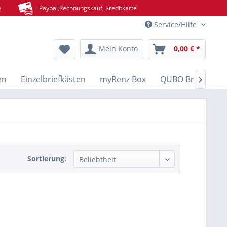
e
Paypal,Rechnungskauf, Kreditkarte
Service/Hilfe
Mein Konto
0,00 € *
en
Einzelbriefkästen
myRenz Box
QUBO Brief- & Pa

Sortierung: