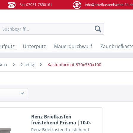
Fax 07031-7850161
info@briefkastenhandel24.d
ufputz
Unterputz
Mauerdurchwurf
Zaunbriefkast
isma
2-teilig
Kastenformat 370x330x100
Renz Briefkasten
freistehend Prisma |10-0-
25290...
Renz Briefkasten freistehend