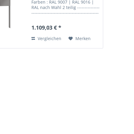
Farben : RAL 9007 | RAL 9016 |
RAL nach Wahl 2 teilig ---------------
---------------------------------------------
-----------------------------------------
Briefkastenanlage mit PRISMA-
1.109,03 € *
Verkleidungsgestell mit...
Vergleichen
Merken