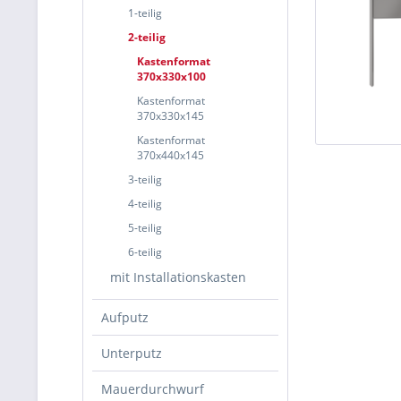
1-teilig
2-teilig
Kastenformat
370x330x100
Kastenformat
370x330x145
Kastenformat
370x440x145
3-teilig
4-teilig
5-teilig
6-teilig
mit Installationskasten
Aufputz
Unterputz
Mauerdurchwurf