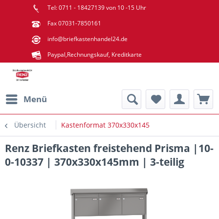
Tel: 0711 - 18427139 von 10 -15 Uhr
Fax 07031-7850161
info@briefkastenhandel24.de
Paypal,Rechnungskauf, Kreditkarte
Menü
Übersicht
Kastenformat 370x330x145
Renz Briefkasten freistehend Prisma |10-​
0-10337 | 370x330x145mm | 3-teilig