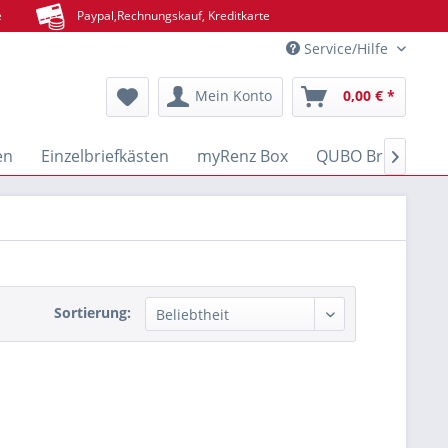
e
Paypal,Rechnungskauf, Kreditkarte
Service/Hilfe
Mein Konto
0,00 € *
en
Einzelbriefkästen
myRenz Box
QUBO Brief- & Pa

Sortierung: