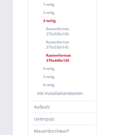
1-teilig
2-teilig
3-teilig
Kastenformat
370x330x100
Kastenformat
370x330x145
Kastenformat
370x440x145
4-teilig
5-teilig
6-teilig
mit Installationskasten
Aufputz
Unterputz
Mauerdurchwurf