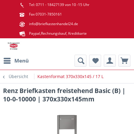
Tel: 0711 - 18427139 von 10 -15 Uhr
Fax 07031-7850161
info@briefkastenhandel24.de
Paypal,Rechnungskauf, Kreditkarte
Menü
Übersicht
Kastenformat 370x330x145 / 17 L
Renz Briefkasten freistehend Basic (B) |
10-0-10000 | 370x330x145mm