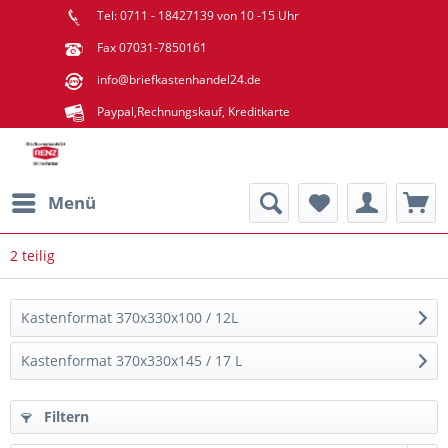
Tel: 0711 - 18427139 von 10 -15 Uhr
Fax 07031-7850161
info@briefkastenhandel24.de
Paypal,Rechnungskauf, Kreditkarte
Menü
2 teilig
Kastenformat 370x330x100 / 12L
Kastenformat 370x330x145 / 17 L
Filtern