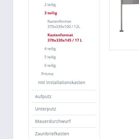
2 teilig
3 teilig
Kastenformat
370x330x100 / 12L
Kastenformat
370x330x145 / 17 L
4 teilig
5 teilig
6 teilig
Prisma
mit Installationskasten
Aufputz
Unterputz
Mauerdurchwurf
Zaunbriefkasten