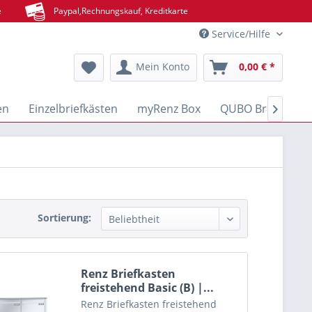
e
Paypal,Rechnungskauf, Kreditkarte
Service/Hilfe
Mein Konto
0,00 € *
en
Einzelbriefkästen
myRenz Box
QUBO Brief- & Pa

Sortierung:
Renz Briefkasten
freistehend Basic (B) |...
Renz Briefkasten freistehend