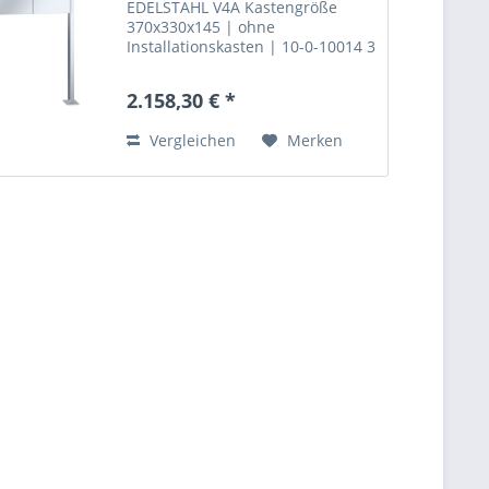
EDELSTAHL V4A Kastengröße
370x330x145 | ohne
Installationskasten | 10-0-10014 3
teilig BASIC (B) ist eine
funktionelle Verkleidung zu
2.158,30 € *
einem günstigem Preis. Durch
den Dachüberstand des
Vergleichen
Merken
Regenschutzdaches ist...