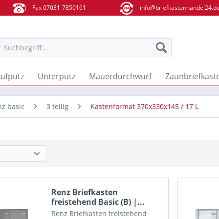
Fax 07031-7850161
info@briefkastenhandel24.d
ufputz
Unterputz
Mauerdurchwurf
Zaunbriefkast
z basic
3 teilig
Kastenformat 370x330x145 / 17 L
Renz Briefkasten
freistehend Basic (B) |...
Renz Briefkasten freistehend