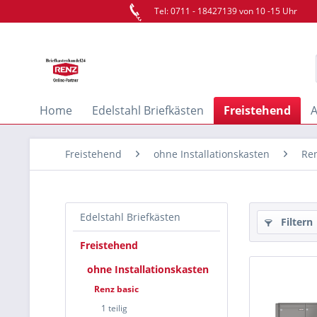
Tel: 0711 - 18427139 von 10 -15 Uhr
Home
Edelstahl Briefkästen
Freistehend
A
Freistehend
ohne Installationskasten
Ren
Edelstahl Briefkästen
Filtern
Freistehend
ohne Installationskasten
Renz basic
1 teilig