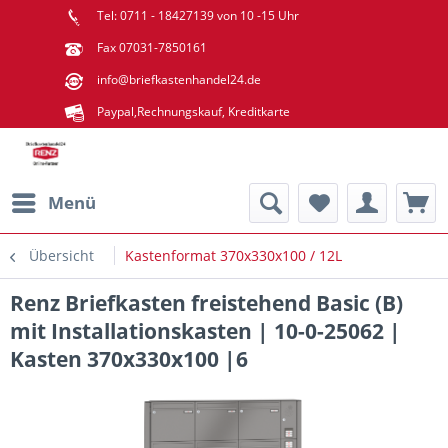
Tel: 0711 - 18427139 von 10 -15 Uhr
Fax 07031-7850161
info@briefkastenhandel24.de
Paypal,Rechnungskauf, Kreditkarte
Menü
Übersicht
Kastenformat 370x330x100 / 12L
Renz Briefkasten freistehend Basic (B)
mit Installationskasten | 10-​0-25062 |
Kasten 370x330x100 |6