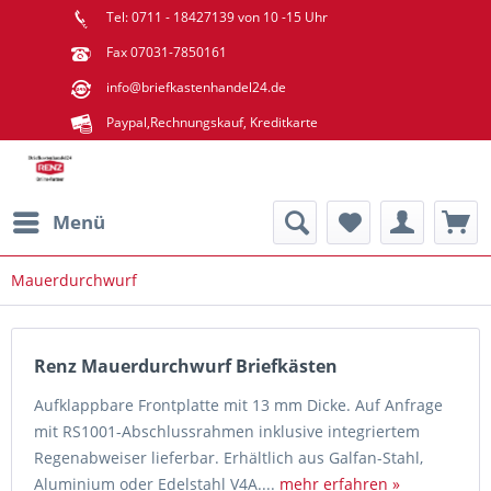
Tel: 0711 - 18427139 von 10 -15 Uhr
Fax 07031-7850161
info@briefkastenhandel24.de
Paypal,Rechnungskauf, Kreditkarte
Menü
Mauerdurchwurf
Renz Mauerdurchwurf Briefkästen
Aufklappbare Frontplatte mit 13 mm Dicke. Auf Anfrage
mit RS1001-Abschlussrahmen inklusive integriertem
Regenabweiser lieferbar. Erhältlich aus Galfan-Stahl,
Aluminium oder Edelstahl V4A....
mehr erfahren »