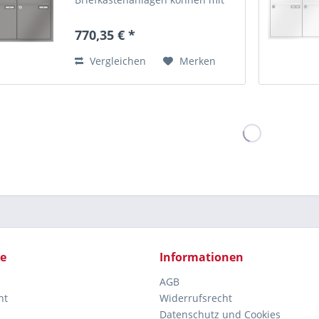
einem klassischen Eckrahmen
aus Aluminium ausgestattet
770,35 € *
werden. Der Rahmen ist auf
Gehrung gearbeitet und in 20
Vergleichen
Merken
mm...
ce
Informationen
AGB
ht
Widerrufsrecht
Datenschutz und Cookies