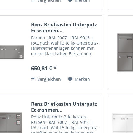
Vergleichen
Merken
mm oder gegen...
Renz Briefkasten Unterputz
Eckrahmen...
Farben : RAL 9007 | RAL 9016 |
RAL nach Wahl 3 teilig Unterputz-
Briefkastenanlagen können mit
einem klassischen Eckrahmen
aus Aluminium ausgestattet
werden. Der Rahmen ist auf
650,81 € *
Gehrung gearbeitet und in 20
mm oder gegen Aufpreis in 40
Vergleichen
Merken
mm...
Renz Briefkasten Unterputz
Eckrahmen...
Renz Unterputz Briefkasten
Farben : RAL 9007 | RAL 9016 |
RAL nach Wahl 5 teilig Unterputz-
Briefkastenanlagen können mit