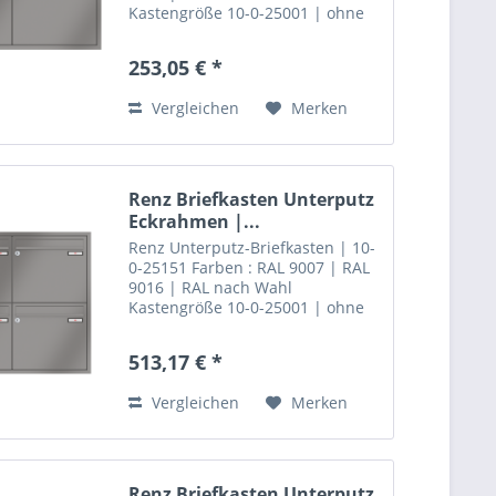
Kastengröße 10-0-25001 | ohne
Installationskasten 2 teilig
Unterputz-Briefkastenanlagen
253,05 € *
können mit einem klassischen
Eckrahmen aus Aluminium...
Vergleichen
Merken
Renz Briefkasten Unterputz
Eckrahmen |...
Renz Unterputz-Briefkasten | 10-
0-25151 Farben : RAL 9007 | RAL
9016 | RAL nach Wahl
Kastengröße 10-0-25001 | ohne
Installationskasten 4 teilig
Unterputz-Brie fkastenanlagen
513,17 € *
können mit einem klassischen
Eckrahmen aus Aluminium...
Vergleichen
Merken
Renz Briefkasten Unterputz