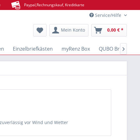
e
Paypal,Rechnungskauf, Kreditkarte
Service/Hilfe
Mein Konto
0,00 € *
en
Einzelbriefkästen
myRenz Box
QUBO Brief- & Pa

zuverlässig vor Wind und Wetter