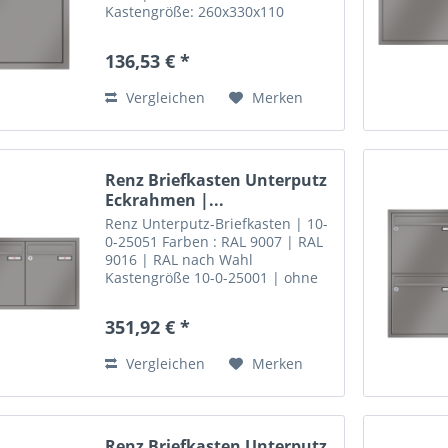
Kastengröße: 260x330x110
Unterputz-Briefkastenanlagen
können mit einem klassischen
136,53 € *
Eckrahmen aus Aluminium
ausgestattet werden. Der
Vergleichen
Merken
Rahmen ist auf...
Renz Briefkasten Unterputz
Eckrahmen |...
Renz Unterputz-Briefkasten | 10-
0-25051 Farben : RAL 9007 | RAL
9016 | RAL nach Wahl
Kastengröße 10-0-25001 | ohne
Installationskasten 3 teilig
Unterputz-Brie fkastenanlagen
351,92 € *
können mit einem klassischen
Eckrahmen aus Aluminium...
Vergleichen
Merken
Renz Briefkasten Unterputz