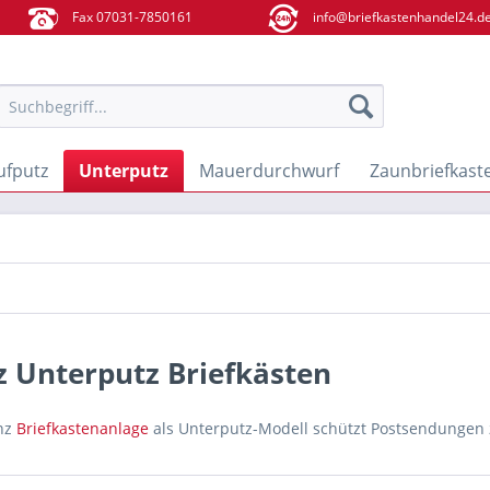
Fax 07031-7850161
info@briefkastenhandel24.d
ufputz
Unterputz
Mauerdurchwurf
Zaunbriefkast
z Unterputz Briefkästen
nz
Briefkastenanlage
als Unterputz-Modell schützt Postsendungen 