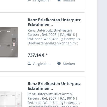
Vergleichen
Merken
mm...
Renz Briefkasten Unterputz
Eckrahmen...
Renz Unterputz Briefkasten
Farben : RAL 9007 | RAL 9016 |
RAL nach Wahl 4 teilig Unterputz-
Briefkastenanlagen können mit
einem klassischen Eckrahmen
aus Aluminium ausgestattet
737,14 € *
werden. Der Rahmen ist auf
Gehrung gearbeitet und in 20
Vergleichen
Merken
mm...
Renz Briefkasten Unterputz
Eckrahmen...
Renz Unterputz Briefkasten
Farben : RAL 9007 | RAL 9016 |
RAL nach Wahl 6 teilig Unterputz-
Briefkastenanlagen können mit