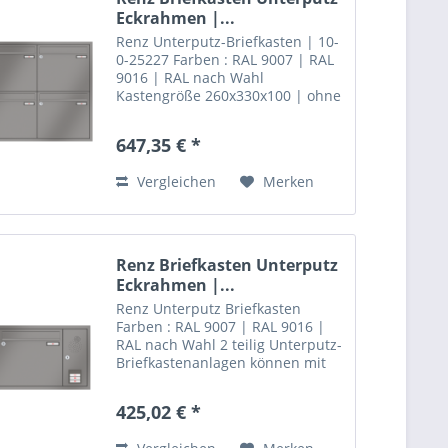
Eckrahmen |...
Renz Unterputz-Briefkasten | 10-
0-25227 Farben : RAL 9007 | RAL
9016 | RAL nach Wahl
Kastengröße 260x330x100 | ohne
Installationskasten 6 teilig
Unterputz-Brie fkastenanlagen
647,35 € *
können mit einem klassischen
Eckrahmen aus Aluminium...
Vergleichen
Merken
Renz Briefkasten Unterputz
Eckrahmen |...
Renz Unterputz Briefkasten
Farben : RAL 9007 | RAL 9016 |
RAL nach Wahl 2 teilig Unterputz-
Briefkastenanlagen können mit
einem klassischen Eckrahmen
aus Aluminium ausgestattet
425,02 € *
werden. Der Rahmen ist auf
Gehrung gearbeitet und in 20