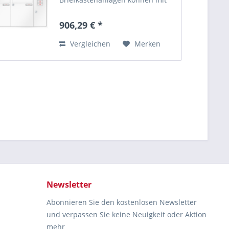
einem klassischen Eckrahmen
aus Aluminium ausgestattet
906,29 € *
werden. Der Rahmen ist auf
Gehrung gearbeitet und in 20
Vergleichen
Merken
mm...
Newsletter
Abonnieren Sie den kostenlosen Newsletter
und verpassen Sie keine Neuigkeit oder Aktion
mehr