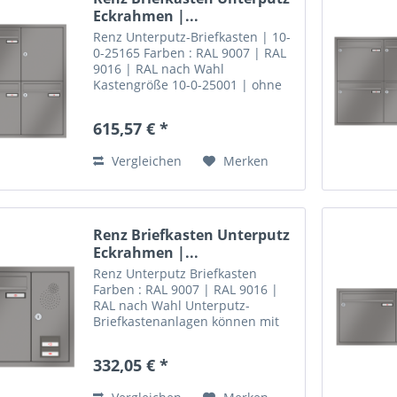
Eckrahmen |...
Renz Unterputz-Briefkasten | 10-
0-25165 Farben : RAL 9007 | RAL
9016 | RAL nach Wahl
Kastengröße 10-0-25001 | ohne
Installationskasten 5 teilig
Unterputz-Brie fkastenanlagen
615,57 € *
können mit einem klassischen
Eckrahmen aus Aluminium...
Vergleichen
Merken
Renz Briefkasten Unterputz
Eckrahmen |...
Renz Unterputz Briefkasten
Farben : RAL 9007 | RAL 9016 |
RAL nach Wahl Unterputz-
Briefkastenanlagen können mit
einem klassischen Eckrahmen
aus Aluminium ausgestattet
332,05 € *
werden. Der Rahmen ist auf
Gehrung gearbeitet und in 20