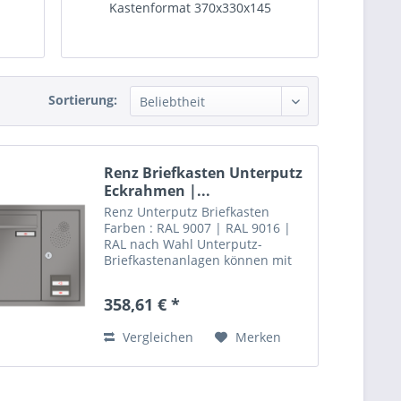
Kastenformat 370x330x145
Sortierung:
Renz Briefkasten Unterputz
Eckrahmen |...
Renz Unterputz Briefkasten
Farben : RAL 9007 | RAL 9016 |
RAL nach Wahl Unterputz-
Briefkastenanlagen können mit
einem klassischen Eckrahmen
aus Aluminium ausgestattet
358,61 € *
werden. Der Rahmen ist auf
Gehrung gearbeitet und in 20
Vergleichen
Merken
mm oder gegen...