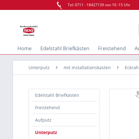
Tel: 0711 - 18427139 von 10 -15 Uhr
Home
Edelstahl Briefkästen
Freistehend
A
Unterputz
mit Installationskasten
Eckra
Edelstahl Briefkästen
Freistehend
Aufputz
Unterputz