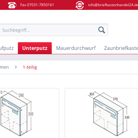
Fax 07031-7850161
info@briefkastenhandel24.d
ufputz
Unterputz
Mauerdurchwurf
Zaunbriefkast
hmen
1-teilig