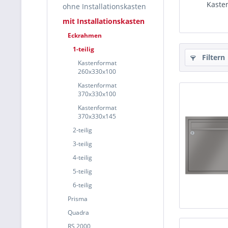
Kaste
ohne Installationskasten
mit Installationskasten
Eckrahmen
1-teilig
Filtern
Kastenformat
260x330x100
Kastenformat
370x330x100
Kastenformat
370x330x145
2-teilig
3-teilig
4-teilig
5-teilig
6-teilig
Prisma
Quadra
RS 2000