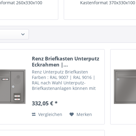
nformat 260x330x100
Kastenformat 370x330x100
Renz Briefkasten Unterputz
Eckrahmen |...
Renz Unterputz Briefkasten
Farben : RAL 9007 | RAL 9016 |
RAL nach Wahl Unterputz-
Briefkastenanlagen können mit
einem klassischen Eckrahmen
aus Aluminium ausgestattet
332,05 € *
werden. Der Rahmen ist auf
Gehrung gearbeitet und in 20
Vergleichen
Merken
mm oder gegen...