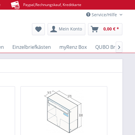
e
Paypal,Rechnungskauf, Kreditkarte
Service/Hilfe
Mein Konto
0,00 € *
en
Einzelbriefkästen
myRenz Box
QUBO Brief- & Pa
