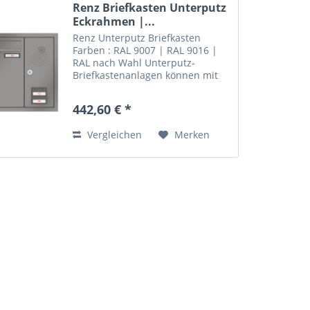
Renz Briefkasten Unterputz
Eckrahmen |...
Renz Unterputz Briefkasten
Farben : RAL 9007 | RAL 9016 |
RAL nach Wahl Unterputz-
Briefkastenanlagen können mit
einem klassischen Eckrahmen
aus Aluminium ausgestattet
442,60 € *
werden. Der Rahmen ist auf
Gehrung gearbeitet und in 20
Vergleichen
Merken
mm oder gegen...