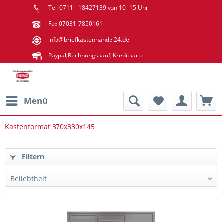
Tel: 0711 - 18427139 von 10 -15 Uhr
Fax 07031-7850161
info@briefkastenhandel24.de
Paypal,Rechnungskauf, Kreditkarte
Menü
Kastenformat 370x330x145
Filtern