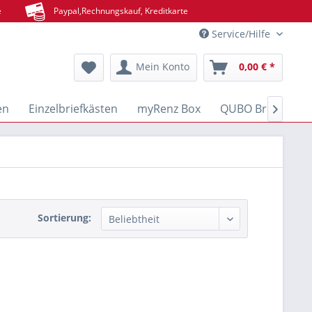
e
Paypal,Rechnungskauf, Kreditkarte
Service/Hilfe
Mein Konto
0,00 € *
en
Einzelbriefkästen
myRenz Box
QUBO Brief- & Pa

Sortierung: