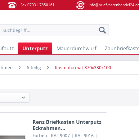
Fax 07031-7850161
info@briefkastenhandel24.d
ufputz
Unterputz
Mauerdurchwurf
Zaunbriefkast
ahmen
6-teilig
Kastenformat 370x330x100
Renz Briefkasten Unterputz
Eckrahmen...
Farben : RAL 9007 | RAL 9016 |