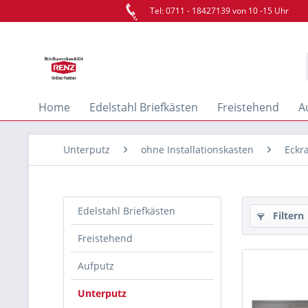
Tel: 0711 - 18427139 von 10 -15 Uhr
Home
Edelstahl Briefkästen
Freistehend
A
Unterputz
ohne Installationskasten
Eckr
Edelstahl Briefkästen
Filtern
Freistehend
Aufputz
Unterputz