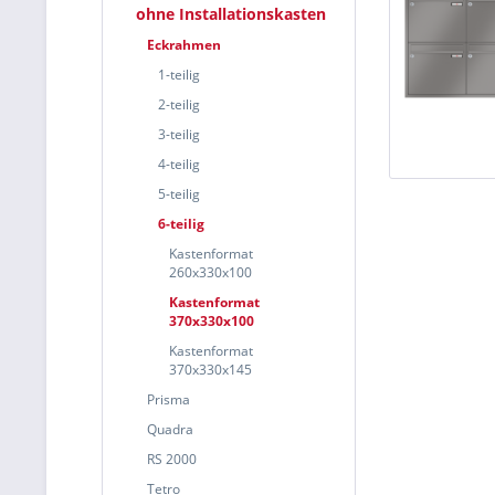
ohne Installationskasten
Eckrahmen
1-teilig
2-teilig
3-teilig
4-teilig
5-teilig
6-teilig
Kastenformat
260x330x100
Kastenformat
370x330x100
Kastenformat
370x330x145
Prisma
Quadra
RS 2000
Tetro