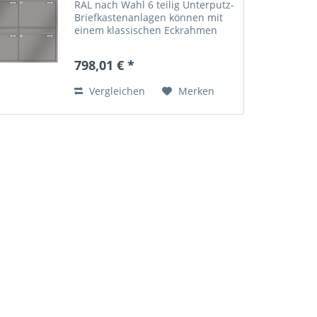
RAL nach Wahl 6 teilig Unterputz-
Briefkastenanlagen können mit
einem klassischen Eckrahmen
aus Aluminium ausgestattet
werden. Der Rahmen ist auf
798,01 € *
Gehrung gearbeitet und in 20
mm oder 40 mm Breite
Vergleichen
Merken
lieferbar....