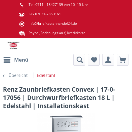
Tel: 0711 - 18427139 von 10 -15 Uhr
Fax 07031-7850161
info@briefkastenhandel24.de
Paypal,Rechnungskauf, Kreditkarte
Menü
Übersicht
Edelstahl
Renz Zaunbriefkasten Convex | 17-0-
17056 | Durchwurfbriefkasten 18 L |
Edelstahl | Installationskast