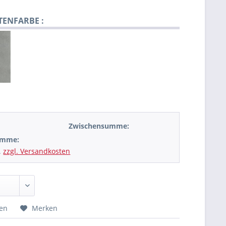
TENFARBE :
Zwischensumme:
umme:
.
zzgl. Versandkosten
hen
Merken