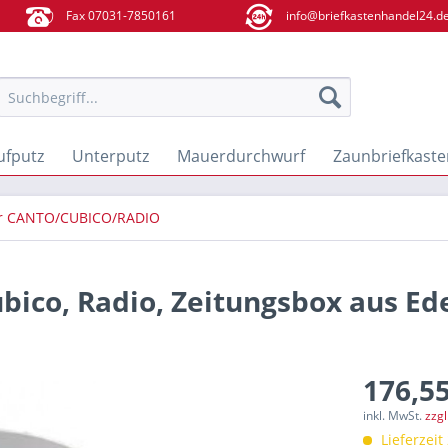
Fax 07031-7850161
info@briefkastenhandel24.d
ufputz
Unterputz
Mauerdurchwurf
Zaunbriefkaste
ür CANTO/CUBICO/RADIO
bico, Radio, Zeitungsbox aus Ed
176,55
inkl. MwSt.
zzg
Lieferzeit