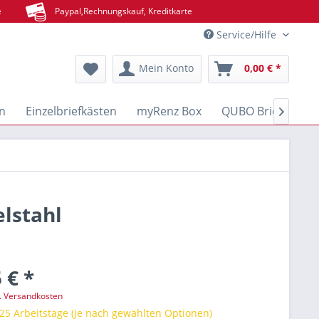
e
Paypal,Rechnungskauf, Kreditkarte
Service/Hilfe
Mein Konto
0,00 € *
n
Einzelbriefkästen
myRenz Box
QUBO Brief- & Pa

elstahl
 € *
l. Versandkosten
 25 Arbeitstage (je nach gewählten Optionen)