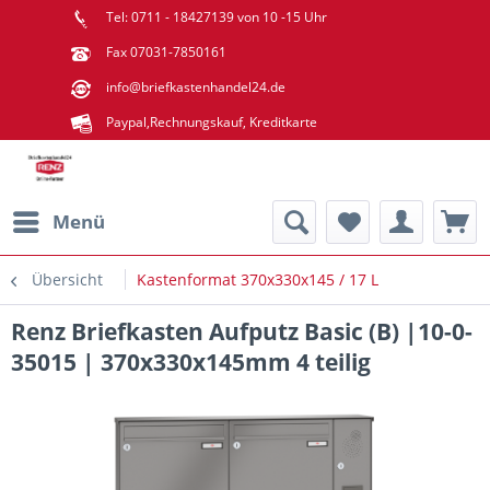
Tel: 0711 - 18427139 von 10 -15 Uhr
Fax 07031-7850161
info@briefkastenhandel24.de
Paypal,Rechnungskauf, Kreditkarte
Menü
Übersicht
Kastenformat 370x330x145 / 17 L
Renz Briefkasten Aufputz Basic (B) |10-0-
35015 | 370x330x145mm 4 teilig