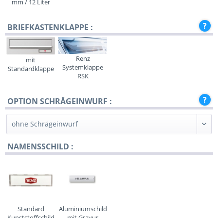
mm / 12 Liter
BRIEFKASTENKLAPPE :
Renz
mit
Systemklappe
Standardklappe
RSK
OPTION SCHRÄGEINWURF :
NAMENSSCHILD :
Standard
Aluminiumschild
Kunststoffschild
mit Gravur