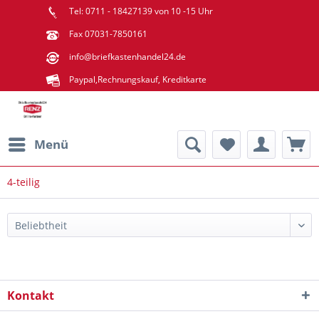
Tel: 0711 - 18427139 von 10 -15 Uhr
Fax 07031-7850161
info@briefkastenhandel24.de
Paypal,Rechnungskauf, Kreditkarte
Menü
4-teilig
Kontakt