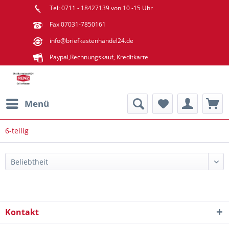
Tel: 0711 - 18427139 von 10 -15 Uhr
Fax 07031-7850161
info@briefkastenhandel24.de
Paypal,Rechnungskauf, Kreditkarte
Menü
6-teilig
Kontakt