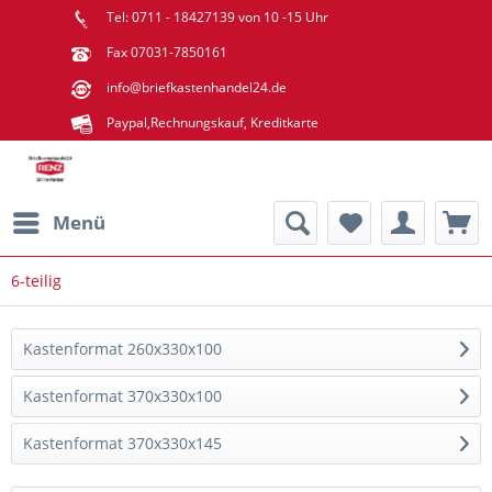
Tel: 0711 - 18427139 von 10 -15 Uhr
Fax 07031-7850161
info@briefkastenhandel24.de
Paypal,Rechnungskauf, Kreditkarte
Menü
6-teilig
Kastenformat 260x330x100
Kastenformat 370x330x100
Kastenformat 370x330x145