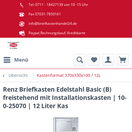
Tel: 0711 - 18427139 von 10 -15 Uhr
Fax 07031-7850161
info@briefkastenhandel24.de
Paypal,Rechnungskauf, Kreditkarte
Menü
Übersicht
Kastenformat 370x330x100 / 12L
Renz Briefkasten Edelstahl Basic (B)
freistehend mit Installationskasten | 10-
0-25070 | 12 Liter Kas